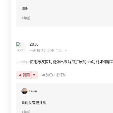
谢谢
1年前
2836
一两句话介绍不了我…~
Luminar使用橡皮擦功能弹出未解锁扩展的pro功能如何解
赞同
1年前
1条评论
Kevin
暂时没有遇到哦
1年前