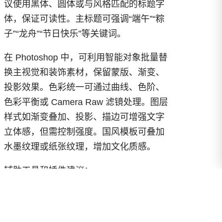
议使用黑体、圆体或与风格匹配的标题字
体，保证可读性。主标题可强调“端午”“粽
子”“龙舟”“节日快乐”等关键词。
在 Photoshop 中，可利用智能对象批量替
换主视觉和装饰素材，保留蒙版、渐变、
投影效果。色彩统一可通过曲线、色阶、
色彩平衡或 Camera Raw 滤镜处理。图层
样式如渐变叠加、投影、描边可增强文字
立体感，但需控制强度。国风模板可叠加
水墨纹理或纸张纹理，增加文化质感。
辅助工具和插件建议：
矢量设计与图标
：Adobe
Illustrator 处理粽子、龙舟、水波
纹及装饰图案