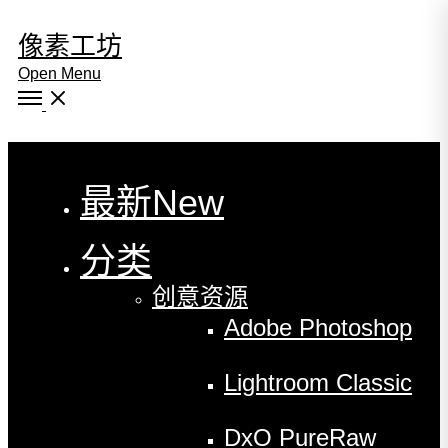
像素工坊
Open Menu
Close
最新
New
分类
创意资源
Adobe Photoshop
Lightroom Classic
DxO PureRaw