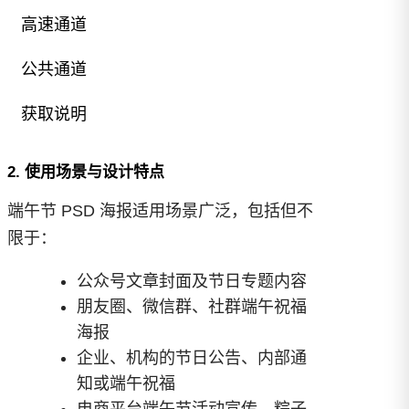
高速通道
公共通道
已付费？
登录
或
刷新
50 款端午节 PSD 海报模板素材分享
（免登录、免 App 高速网盘直链）.zip
获取说明
已经回复？
刷新
月度会员
¥
0.60
季度会员
免费
年度会员
免费
50 款端午节 PSD 海报模板素材分
终身会员
免费
享.zip
2. 使用场景与设计特点
使用次数：
0
文件大小：
GB
使用次数：
2
文件大小：
GB
¥2.99
更新日期：
06/01/2026
通道成本：
¥0.00
更新日期：
06/01/2026
站内积分：
端午节 PSD 海报适用场景广泛，包括但不
限于：
获取附件
评论后可见
公众号文章封面及节日专题内容
开通会员
朋友圈、微信群、社群端午祝福
海报
企业、机构的节日公告、内部通
知或端午祝福
电商平台端午节活动宣传、粽子