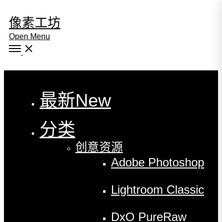
像素工坊
Open Menu
Close
最新
New
分类
创意资源
Adobe Photoshop
Lightroom Classic
DxO PureRaw