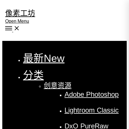
像素工坊
Open Menu
Close
最新
New
分类
创意资源
Adobe Photoshop
Lightroom Classic
DxO PureRaw