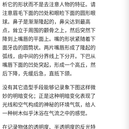
析它的形状而不是去注意人物的特征。请
注意眉毛下面的凹处和眼睑下面的圆形眼
球。鼻子是渐渐隆起的，鼻尖达到最高
点，耸立于周围的颧骨之上，然后突然下
降到上嘴唇的平面上。嘴的形状紧随着下
面牙齿的圆筒状。两片嘴唇形成了隆起的
弧线，由中间的分界线上下分开。下巴从
嘴唇下面的凹处突起，形成一个高丘，然
后下降，先缓后急，直抵下颌。
没有其它造型手段能够记录象下图这样微
妙的明暗变化；正是这种明暗变化表现了
光线和空气构成的神秘的环境气氛，给人
一种树木似乎沐浴在气流之中的感觉。
在记录物体的透明度、半透明度的反光特