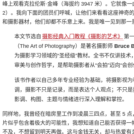
峰上观看克拉伦斯·金峰（海拔约 3947 米）。它就像一
2）。我向下面的团员们呼喊，让他们来看看这座神奇
和摄影器材，他们却都不乐意上来。我是唯一见到那一
本文节选自
摄影经典入门教程《摄影的艺术》
第
（The Art of Photography）是著名摄影师
Bruce 
为摄影学习领域的“圣经级”教材。全书不仅讲技术
审美与创作哲学，是帮助摄影者从“会拍”迈向“会创
该书作者以自己多年专业经验为基础，将摄影视为
调，摄影不只是记录，而是表达个人观点；不只是
影调、构图、主题与情绪进行深入理解和掌控。
同样地，我曾经在暗房里工作到凌晨三四点，甚至 5 
片似乎包含着极大的可能性，我想知道自己能否获得一
不及，不想留到明天再做。这与金钱无关，却与热爱有