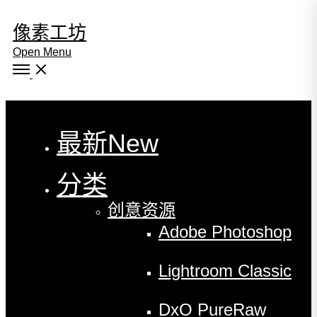
像素工坊
Open Menu
Close
最新
New
分类
创意资源
Adobe Photoshop
Lightroom Classic
DxO PureRaw