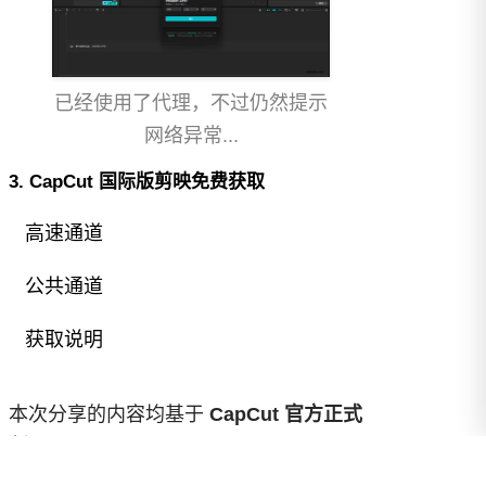
已经使用了代理，不过仍然提示
网络异常...
3. CapCut 国际版剪映免费获取
高速通道
公共通道
已付费？
登录
或
刷新
获取说明
已经回复？
立即刷新
一次解锁，永久使用本页附件之高速网盘
直链（免登录、免 App 高速通道）
本次分享的内容均基于
CapCut 官方正式
你真的需要么？以下内容需要真人验证，
版
。像这类需要强依赖互联网服务的剪辑
1.99
解锁
开通会员
发表评论（免登录）后即可查看...
软件（涉及素材库、云端模板、账号体