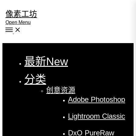
像素工坊
Open Menu
Close
最新
New
分类
创意资源
Adobe Photoshop
Lightroom Classic
DxO PureRaw