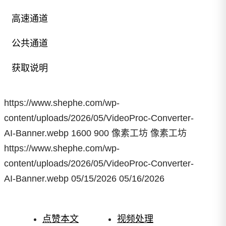
高速通道
公共通道
已付费？
登录
或
刷新
获取说明
已经回复？
立即刷新
一次解锁，永久使用本页附件之高速网盘
直链（免登录、免 App 高速通道）
https://www.shephe.com/wp-
你真的需要么？以下内容需要真人验证，
content/uploads/2026/05/VideoProc-Converter-
0.50
解锁
开通会员
发表评论（免登录）后即可查看...
AI-Banner.webp
1600
900
像素工坊
像素工坊
立即回复
https://www.shephe.com/wp-
content/uploads/2026/05/VideoProc-Converter-
已有
190
人解锁查看
AI-Banner.webp
05/15/2026
05/16/2026
点赞本文
视频处理