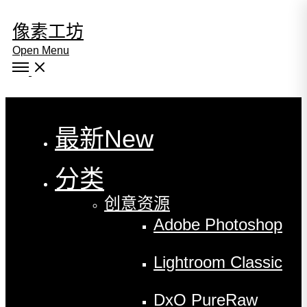
像素工坊
Open Menu
Close
最新
New
分类
创意资源
Adobe Photoshop
Lightroom Classic
DxO PureRaw