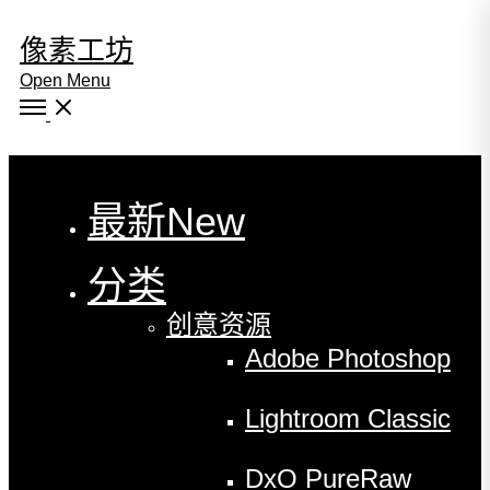
像素工坊
Open Menu
Close
最新
New
分类
创意资源
Adobe Photoshop
Lightroom Classic
DxO PureRaw