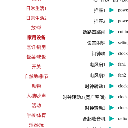
日常生活1
powe
插座1
日常生活2
powe
插座2
放/举
cutt
断路器跳闸
家用设备
sett
设置闹钟
烹饪/厨房
cloc
闹钟响
饭菜/吃饭
fan
电风扇1
开关
fan
电风扇2
自然地/季节
clo
动物
时钟转动1
人/脚步声
clo
时钟转动2 (宽广空间)
活动
clo
时钟转动3
学校/体育
rad
合起收音机
乐器/玩