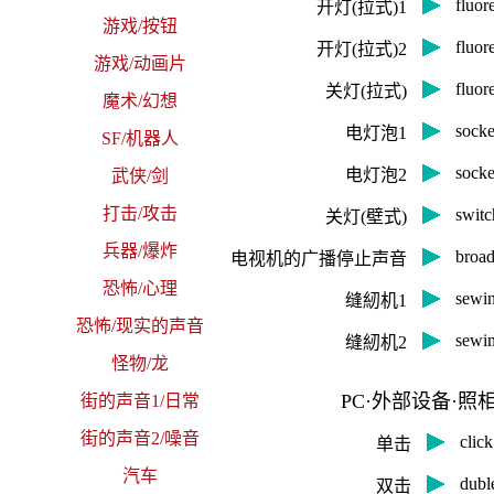
fluo
开灯(拉式)1
游戏/按钮
fluo
开灯(拉式)2
游戏/动画片
fluo
关灯(拉式)
魔术/幻想
soc
电灯泡1
SF/机器人
soc
电灯泡2
武侠/剑
打击/攻击
swi
关灯(壁式)
兵器/爆炸
broa
电视机的广播停止声音
恐怖/心理
sewi
缝紉机1
恐怖/现实的声音
sewi
缝紉机2
怪物/龙
PC·外部设备·照
街的声音1/日常
街的声音2/噪音
cli
单击
汽车
dub
双击