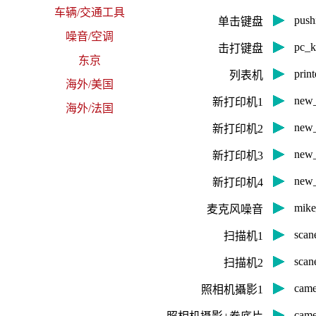
车辆/交通工具
pus
单击键盘
噪音/空调
pc_
击打键盘
东京
pri
列表机
海外/美国
new
新打印机1
海外/法国
new
新打印机2
new
新打印机3
new
新打印机4
mik
麦克风噪音
sca
扫描机1
sca
扫描机2
cam
照相机攝影1
cam