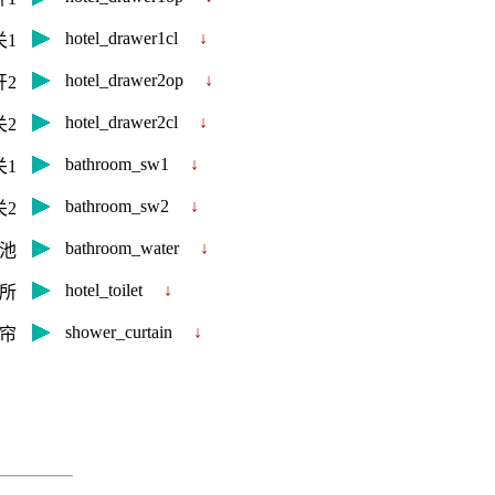
hotel_drawer1cl
↓
关1
hotel_drawer2op
↓
开2
hotel_drawer2cl
↓
关2
bathroom_sw1
↓
关1
bathroom_sw2
↓
关2
bathroom_water
↓
池
hotel_toilet
↓
所
shower_curtain
↓
帘