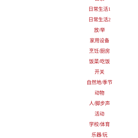
日常生活1
日常生活2
放/举
家用设备
烹饪/厨房
饭菜/吃饭
开关
自然地/季节
动物
人/脚步声
活动
学校/体育
乐器/玩