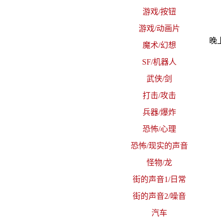
游戏/按钮
游戏/动画片
晚
魔术/幻想
SF/机器人
武侠/剑
打击/攻击
兵器/爆炸
恐怖/心理
恐怖/现实的声音
怪物/龙
街的声音1/日常
街的声音2/噪音
汽车