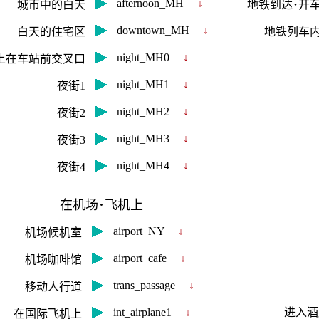
afternoon_MH
↓
城市中的白天
地铁到达･开
downtown_MH
↓
白天的住宅区
地铁列车
night_MH0
↓
上在车站前交叉口
night_MH1
↓
夜街1
night_MH2
↓
夜街2
night_MH3
↓
夜街3
night_MH4
↓
夜街4
在机场･飞机上
airport_NY
↓
机场候机室
airport_cafe
↓
机场咖啡馆
trans_passage
↓
移动人行道
int_airplane1
↓
进入酒
在国际飞机上