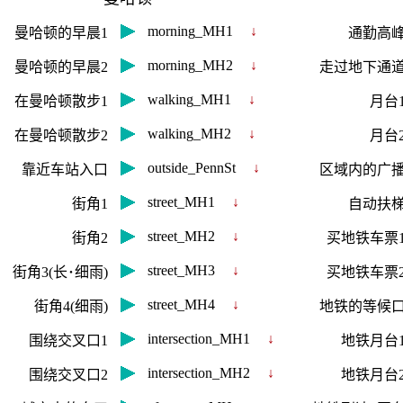
morning_MH1
↓
曼哈顿的早晨1
通勤高
morning_MH2
↓
曼哈顿的早晨2
走过地下通
walking_MH1
↓
在曼哈顿散步1
月台
walking_MH2
↓
在曼哈顿散步2
月台
outside_PennSt
↓
靠近车站入口
区域内的广
street_MH1
↓
街角1
自动扶
street_MH2
↓
街角2
买地铁车票
street_MH3
↓
街角3(长･细雨)
买地铁车票
street_MH4
↓
街角4(细雨)
地铁的等候
intersection_MH1
↓
围绕交叉口1
地铁月台
intersection_MH2
↓
围绕交叉口2
地铁月台