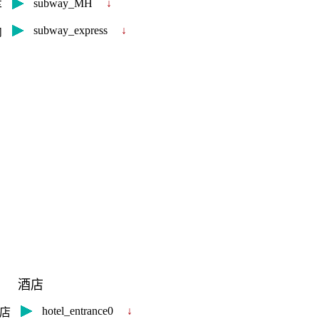
subway_MH
↓
车
subway_express
↓
内
酒店
hotel_entrance0
↓
店