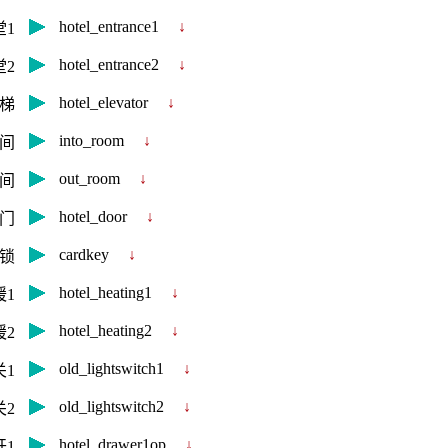
hotel_entrance1
↓
1
hotel_entrance2
↓
2
hotel_elevator
↓
梯
into_room
↓
间
out_room
↓
间
hotel_door
↓
门
cardkey
↓
锁
hotel_heating1
↓
暖1
hotel_heating2
↓
暖2
old_lightswitch1
↓
1
old_lightswitch2
↓
2
hotel_drawer1op
↓
开1