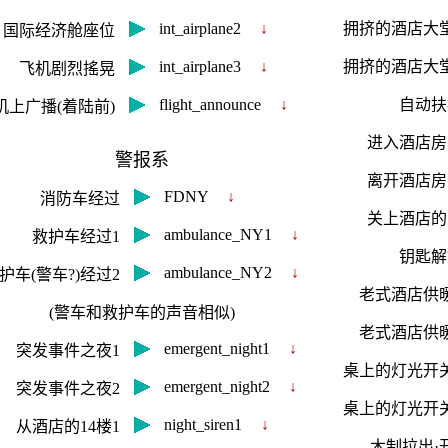
int_airplane2
↓
拥挤的酒店大堂
国际经济舱座位
int_airplane3
↓
拥挤的酒店大堂
飞机剧烈搖晃
flight_announce
↓
自动扶
机上广播(着陆前)
进入酒店房
警报系
离开酒店房
FDNY
↓
消防车经过
关上酒店的
ambulance_NY1
↓
救护车经过1
钥匙解
ambulance_NY2
↓
护车(警车?)经过2
老式酒店供
(警车和救护车的声音相似)
老式酒店供
emergent_night1
↓
突发事件之夜1
桌上的灯光开关
emergent_night2
↓
突发事件之夜2
桌上的灯光开关
night_siren1
↓
从酒店的14楼1
木制拉出·