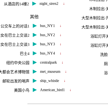
night_siren2
↓
从酒店的14楼2
木制拉出·
其他
大型木制拉出·
bus_NY1
↓
公交车上的对话1
大型木制拉出·
bus_NY2
↓
妇女在巴士上交谈2
浴缸灯开
bus_NY3
↓
妇女在巴士上交谈3
浴缸灯开
bus_NY4
↓
巴士4
洗脸
centralpark
↓
纽约中央公园
厕
met_museum
↓
大都会艺术博物馆
浴
ship_whistle
↓
邮轮出发的哨声
American_bird1
↓
美国小鸟