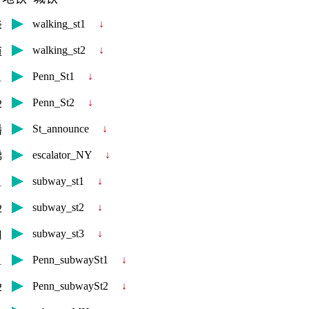
walking_st1
↓
峰
walking_st2
↓
道
Penn_St1
↓
1
Penn_St2
↓
2
St_announce
↓
播
escalator_NY
↓
梯
subway_st1
↓
1
subway_st2
↓
2
subway_st3
↓
口
Penn_subwaySt1
↓
1
Penn_subwaySt2
↓
2