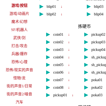
游戏/按钮
blip01
↓
blip0
游戏/动画片
blip02
↓
blip0
魔术/幻想
拣硬币
SF/机器人
coin01
↓
pickup
武侠/剑
coin02
↓
pickup
打击/攻击
coin03
↓
pickup
兵器/爆炸
coin04
↓
sh_pick
恐怖/心理
coin05
↓
sh_pick
恐怖/现实的声音
coin06
↓
sh_pick
怪物/龙
coin07
↓
poka0
街的声音1/日常
coin08
↓
poka0
街的声音2/噪音
pickup01
↓
poka0
汽车