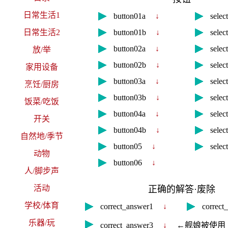
日常生活1
button01a
↓
sele
日常生活2
button01b
↓
sele
button02a
↓
sele
放/举
button02b
↓
sele
家用设备
button03a
↓
sele
烹饪/厨房
button03b
↓
sele
饭菜/吃饭
button04a
↓
sele
开关
button04b
↓
sele
自然地/季节
button05
↓
sele
动物
button06
↓
人/脚步声
活动
正确的解答·废除
学校/体育
correct_answer1
↓
correc
乐器/玩
correct_answer3
↓
←舰娘被使用