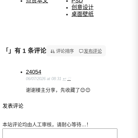
点赞本文
PSD
创意设计
桌面壁纸
」有 1 条评论
「50 款红色背景壁纸 开幕式背景墙 PSD 资源分享」
评论排序
发布评论
24054
06/07/2026 at 08:31
↩
♡
谢谢楼主分享，先收藏了😊😊
发表评论
本站评论均由人工审核，请耐心等待…！