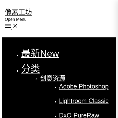
像素工坊
Open Menu
Close
最新
New
分类
创意资源
Adobe Photoshop
Lightroom Classic
DxO PureRaw