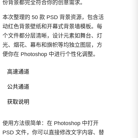
份背景都完全符合你的创意需求。
本次整理的 50 款 PSD 背景资源，包含活
动红色背景壁纸和开幕式背景墙模板。每
个文件都分层清晰，设计元素如舞台、灯
光、烟花、幕布和旗帜等均独立图层，方
便你在 Photoshop 中进行个性化调整。
高速通道
公共通道
已付费？
登录
或
刷新
50 款红色背景壁纸 开幕式背景墙
PSD（免登录、免 App 高速网盘直
获取说明
链）.zip
已经回复？
刷新
50 款红色背景壁纸 开幕式背景墙 PSD
月度会员
¥
0.40
季度会员
免费
年度会员
免费
资源.zip
终身会员
免费
使用方法很简单：在 Photoshop 中打开
使用次数：
1
文件大小：
4.1GB
使用次数：
0
文件大小：
4.1GB
¥0.00
更新日期：
06/01/2026
站内积分：
PSD 文件，你可以直接修改文字内容、替
¥1.99
更新日期：
06/01/2026
通道成本：