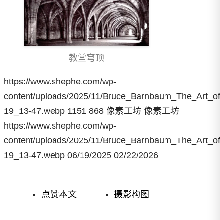
教堂穹顶
https://www.shephe.com/wp-
content/uploads/2025/11/Bruce_Barnbaum_The_Art_o
19_13-47.webp
1151
868
像素工坊
像素工坊
https://www.shephe.com/wp-
content/uploads/2025/11/Bruce_Barnbaum_The_Art_o
19_13-47.webp
06/19/2025
02/22/2026
点赞本文
摄影构图