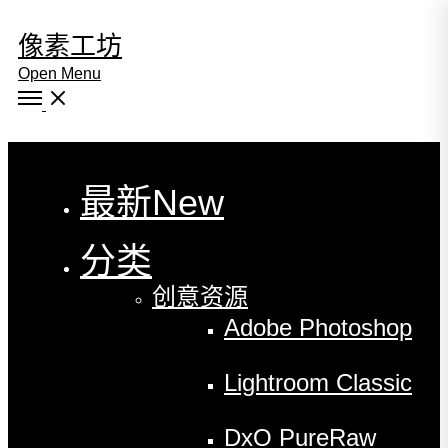
像素工坊
Open Menu
Close
最新
New
分类
创意资源
Adobe Photoshop
Lightroom Classic
DxO PureRaw