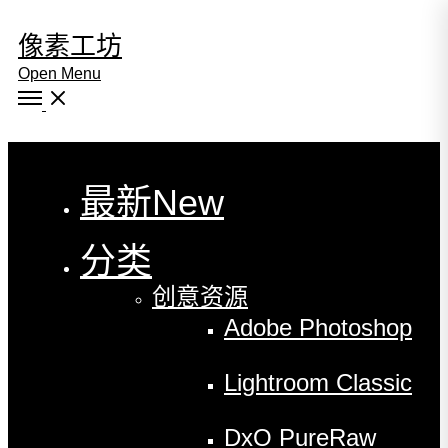
像素工坊
Open Menu
Close
最新
New
分类
创意资源
Adobe Photoshop
Lightroom Classic
DxO PureRaw