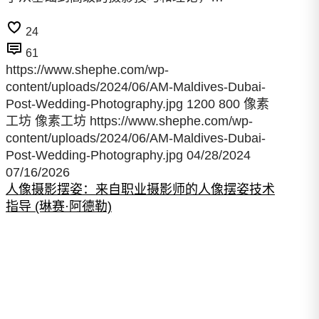
24
61
https://www.shephe.com/wp-
content/uploads/2024/06/AM-Maldives-Dubai-
Post-Wedding-Photography.jpg
1200
800
像素
工坊
像素工坊
https://www.shephe.com/wp-
content/uploads/2024/06/AM-Maldives-Dubai-
Post-Wedding-Photography.jpg
04/28/2024
07/16/2026
人像摄影摆姿：来自职业摄影师的人像摆姿技术
指导 (琳赛·阿德勒)