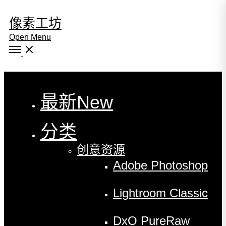
像素工坊
Open Menu
Close
最新
New
分类
创意资源
Adobe Photoshop
Lightroom Classic
DxO PureRaw