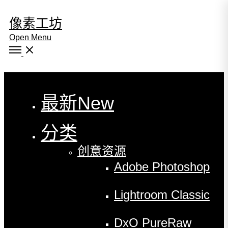
像素工坊
Open Menu
Close
最新
New
分类
创意资源
Adobe Photoshop
Lightroom Classic
DxO PureRaw