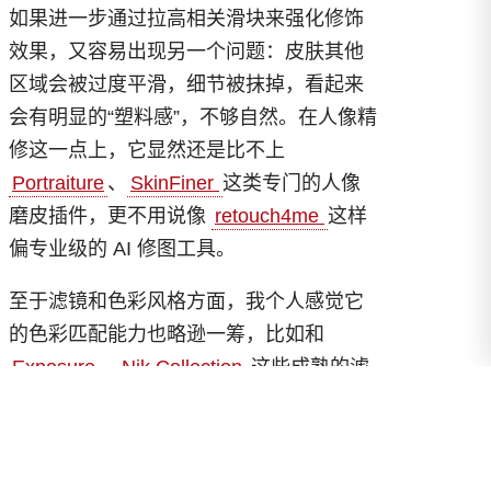
如果进一步通过拉高相关滑块来强化修饰
效果，又容易出现另一个问题：皮肤其他
区域会被过度平滑，细节被抹掉，看起来
会有明显的“塑料感”，不够自然。在人像精
修这一点上，它显然还是比不上
Portraiture
、
SkinFiner
这类专门的人像
磨皮插件，更不用说像
retouch4me
这样
偏专业级的 AI 修图工具。
至于滤镜和色彩风格方面，我个人感觉它
的色彩匹配能力也略逊一筹，比如和
Exposure
、
Nik Collection
这些成熟的滤
镜套件相比，在风格层次和调色细腻度上
还是有一定差距。当然，这里也可能是我
个人要求比较高，毕竟 Radiant Photo 本