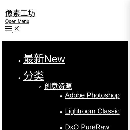
像素工坊
Open Menu
Close
最新
New
分类
创意资源
Adobe Photoshop
Lightroom Classic
DxO PureRaw