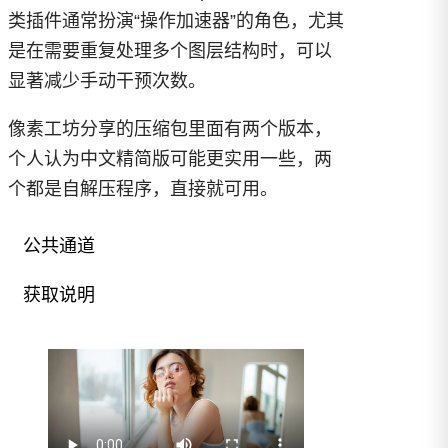
类插件通常扮演“操作加速器”的角色，尤其
是在需要重复处理多个图层结构时，可以
显著减少手动干预次数。
像素工坊分享的压缩包里面有两个版本，
个人认为中文精简版可能更实用一些，两
个都是自解压程序，直接就可用。
公共通道
获取说明
已经回复？
刷新
PS Layer Batch 批处理插件中文优化
版.rar
使用次数：
1
文件大小：
0.5MB
¥0.00
更新日期：
06/25/2026
站内积分：
评论后可见