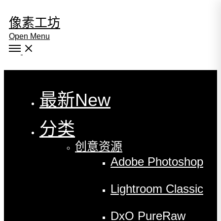
像素工坊
Open Menu
Close
最新
New
分类
创意资源
Adobe Photoshop
Lightroom Classic
DxO PureRaw