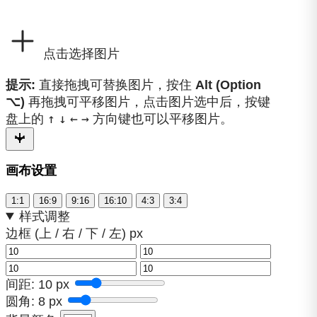
点击选择图片
提示:
直接拖拽可替换图片，按住
Alt (Option
⌥)
再拖拽可平移图片，点击图片选中后，按键
↑
↓
←
→
盘上的
方向键也可以平移图片。
画布设置
1:1
16:9
9:16
16:10
4:3
3:4
样式调整
边框 (上 / 右 / 下 / 左) px
间距:
10
px
圆角:
8
px