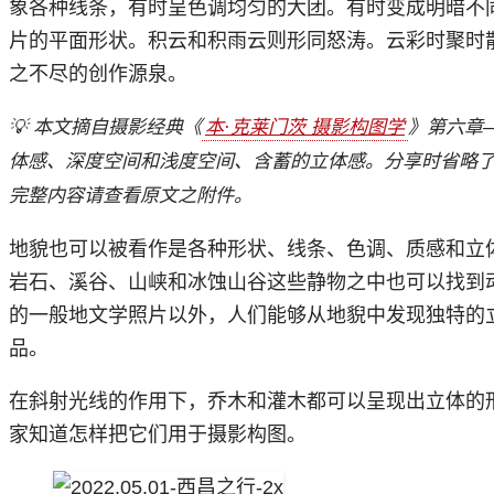
象各种线条，有时呈色调均匀的大团。有时变成明暗不
片的平面形状。积云和积雨云则形同怒涛。云彩时聚时
之不尽的创作源泉。
💡 本文摘自摄影经典《
本·克莱门茨 摄影构图学
》第六章—
体感、深度空间和浅度空间、含蓄的立体感。分享时省略
完整内容请查看原文之附件。
地貌也可以被看作是各种形状、线条、色调、质感和立
岩石、溪谷、山峡和冰蚀山谷这些静物之中也可以找到
的一般地文学照片以外，人们能够从地貎中发现独特的
品。
在斜射光线的作用下，乔木和灌木都可以呈现出立体的
家知道怎样把它们用于摄影构图。