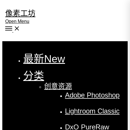
像素工坊
Open Menu
Close
最新
New
分类
创意资源
Adobe Photoshop
Lightroom Classic
DxO PureRaw