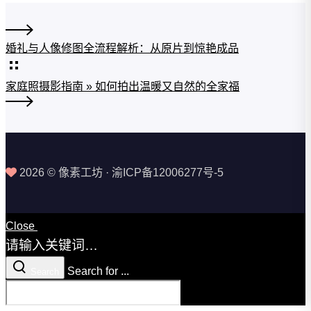
婚礼与人像修图全流程解析：从原片到惊艳成品
家庭照摄影指南 » 如何拍出温暖又自然的全家福
2026 © 像素工坊 · 渝ICP备12006277号-5
Close
请输入关键词…
Search for ...
Search