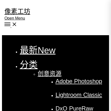
像素工坊
Open Menu
Close
最新
New
分类
创意资源
Adobe Photoshop
Lightroom Classic
DxO PureRaw