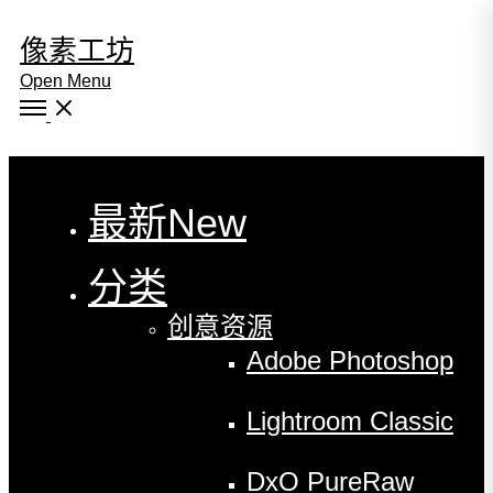
像素工坊
Open Menu
Close
最新
New
分类
创意资源
Adobe Photoshop
Lightroom Classic
DxO PureRaw