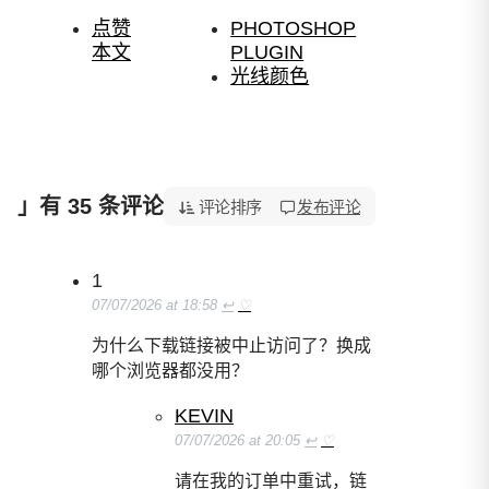
点赞
PHOTOSHOP
本文
PLUGIN
光线颜色
」有 35 条评论
「Photoshop 光束大师插件，一键添加丁达尔光效」
评论排序
发布评论
1
07/07/2026 at 18:58
↩
♡
为什么下载链接被中止访问了？换成
哪个浏览器都没用？
KEVIN
07/07/2026 at 20:05
↩
♡
请在我的订单中重试，链