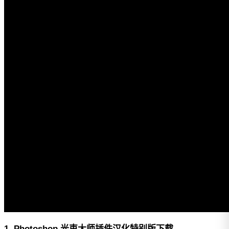
1. Photoshop 光束大师插件汉化特别版下载