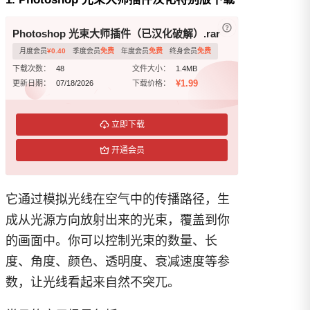
已付费？
登录
或
Photoshop 光束大师插件（已汉化破解）.rar
月度会员
¥
0.40
季度会员
免费
年度会员
免费
终身会员
免费
下载次数：
48
文件大小：
1.4MB
¥1.99
更新日期：
07/18/2026
下载价格：
立即下载
开通会员
它通过模拟光线在空气中的传播路径，生
成从光源方向放射出来的光束，覆盖到你
的画面中。你可以控制光束的数量、长
度、角度、颜色、透明度、衰减速度等参
数，让光线看起来自然不突兀。