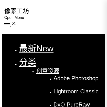
像素工坊
Open Menu
Close
最新
New
分类
创意资源
Adobe Photoshop
Lightroom Classic
DxO PureRaw