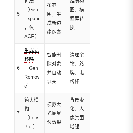
扩展
延展构
布范
（Gen
图、横
5
围，生
Expand
竖屏转
成新边
，仅
换
缘像素
ACR）
生成式
智能删
清理杂
移除
除对象
物、路
6
（Gen
并自动
牌、电
Remov
填充
线杆
e）
镜头模
背景虚
模拟大
糊
化、人
7
光圈景
（Lens
像氛围
深效果
Blur）
增强