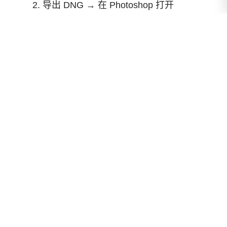
导出 DNG → 在 Photoshop 打开
→ 进入 ACR 使用 Gen Expand
或 Dust Removal。
返回 Lightroom，刷新文件夹，
确认结果无误。
这样才能保证跨软件的工作流顺畅。
5. 不同场景下的最佳实践
5.1 风光摄影 🌄
第一步：去噪（尤其是高 ISO 夜
景）。
第二步：反射移除（处理湖面、
水域或玻璃反射）。
第三步：镜头模糊（增强景深氛
围）。