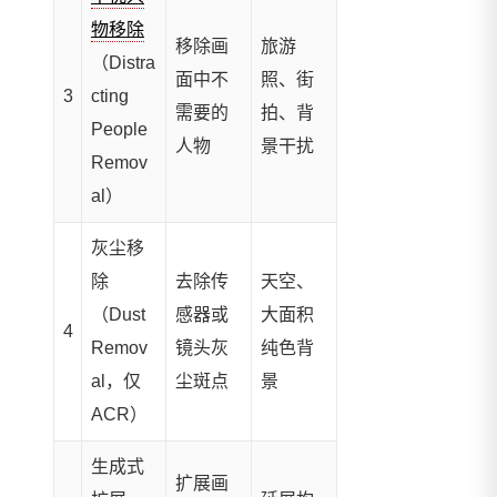
物移除
移除画
旅游
（Distra
面中不
照、街
3
cting
需要的
拍、背
People
人物
景干扰
Remov
al）
灰尘移
除
去除传
天空、
（Dust
感器或
大面积
4
Remov
镜头灰
纯色背
al，仅
尘斑点
景
ACR）
生成式
扩展画