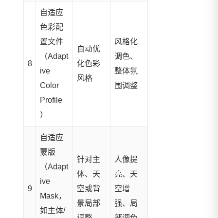
自适应
色彩配
置文件
风格化
自动优
（Adapt
调色、
8
化色彩
ive
整体氛
风格
Color
围调整
Profile
）
自适应
蒙版
针对主
人像提
（Adapt
体、天
亮、天
ive
9
空或背
空增
Mask，
景局部
强、局
如主体/
调整
部调色