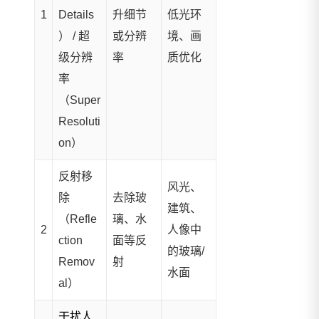
1
Details
升细节
低光环
） / 超
或分辨
境、画
级分辨
率
质优化
率
（Super
Resoluti
on）
反射移
风光、
除
去除玻
建筑、
（Refle
璃、水
2
人像中
ction
面等反
的玻璃/
Remov
射
水面
al）
干扰人