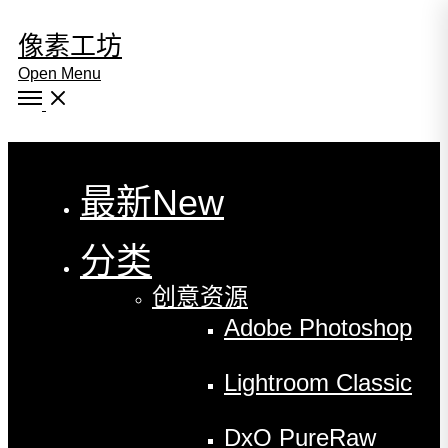
像素工坊
Open Menu
Close
最新
New
分类
创意资源
Adobe Photoshop
Lightroom Classic
DxO PureRaw