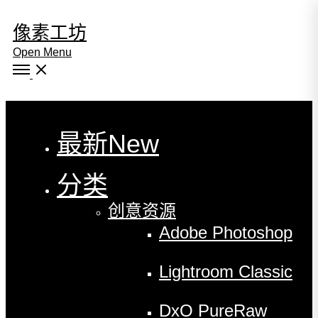
像素工坊
Open Menu
Close
最新
New
分类
创意资源
Adobe Photoshop
Lightroom Classic
DxO PureRaw